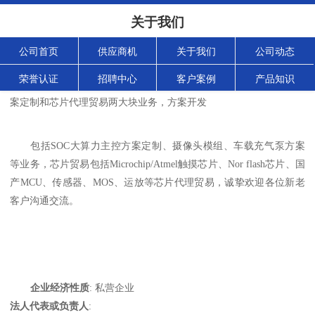
关于我们
公司首页
供应商机
关于我们
公司动态
荣誉认证
招聘中心
客户案例
产品知识
深圳市好其芯科技发展有限公司成立于2013年，公司主要有方
案定制和芯片代理贸易两大块业务，方案开发
包括SOC大算力主控方案定制、摄像头模组、车载充气泵方案
等业务，芯片贸易包括Microchip/
Atmel触摸芯片、Nor flash芯片、国
产MCU、传感器、MOS、运放等芯片代理贸易，诚挚欢迎各位新老
客户沟通交流。
企业经济性质
: 私营企业
法人代表或负责人
: