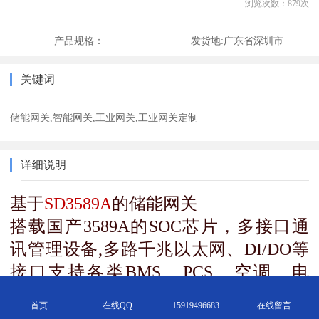
浏览次数：
879
次
产品规格：
发货地:
广东省深圳市
关键词
储能网关,智能网关,工业网关,工业网关定制
详细说明
基于
SD3589A
的储能网关
搭载国产3589A的SOC芯片，多接口通
讯管理设备,多路千兆以太网、DI/DO等
接口支持各类BMS、PCS、空调、电
表、屏显等设备的通讯传输,满足工商业
首页
在线QQ
15919496683
在线留言
储能EMS应用需求