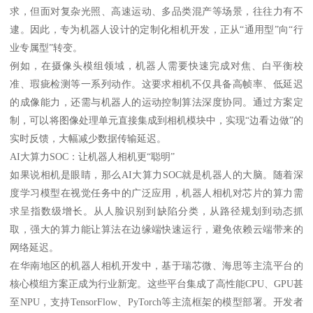
求，但面对复杂光照、高速运动、多品类混产等场景，往往力有不
逮。因此，专为机器人设计的定制化相机开发，正从“通用型”向“行
业专属型”转变。
例如，在摄像头模组领域，机器人需要快速完成对焦、白平衡校
准、瑕疵检测等一系列动作。这要求相机不仅具备高帧率、低延迟
的成像能力，还需与机器人的运动控制算法深度协同。通过方案定
制，可以将图像处理单元直接集成到相机模块中，实现“边看边做”的
实时反馈，大幅减少数据传输延迟。
AI大算力SOC：让机器人相机更“聪明”
如果说相机是眼睛，那么AI大算力SOC就是机器人的大脑。随着深
度学习模型在视觉任务中的广泛应用，机器人相机对芯片的算力需
求呈指数级增长。从人脸识别到缺陷分类，从路径规划到动态抓
取，强大的算力能让算法在边缘端快速运行，避免依赖云端带来的
网络延迟。
在华南地区的机器人相机开发中，基于瑞芯微、海思等主流平台的
核心模组方案正成为行业新宠。这些平台集成了高性能CPU、GPU甚
至NPU，支持TensorFlow、PyTorch等主流框架的模型部署。开发者