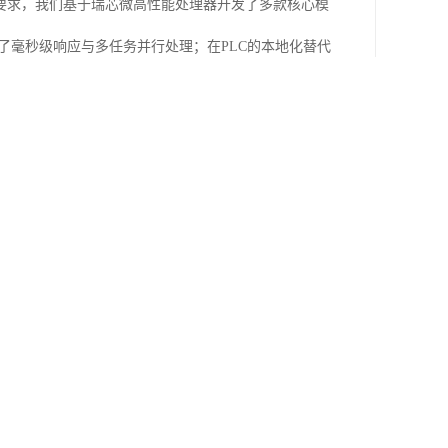
要求，我们基于瑞芯微高性能处理器开发了多款核心模
现了毫秒级响应与多任务并行处理；在PLC的本地化替代
传统进口方案的性能。
r Flash存储芯片以及多款国产MCU，能够为客户提供从关
精准地匹配客户需求，避免方案落地过程中因元器件短缺
想选择：
，将功耗控制在极低水平，特别适合散热受限、需要
松接入传感器、执行器、人机界面（HMI）等外设，满足