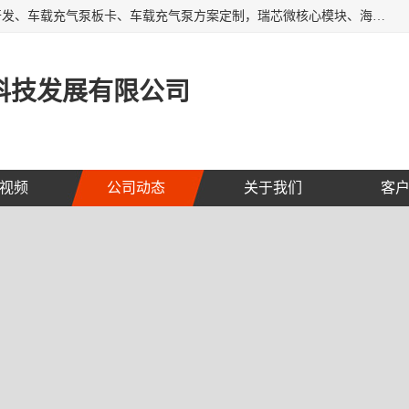
AI大算力SOC方案定制、标清高清摄像头模组、摄像头定制开发、车载充气泵板卡、车载充气泵方案定制，瑞芯微核心模块、海思核心模块、AI网关、边缘网关、边缘盒子、工控机、工业网关，Atmel触摸芯片、MCU、nor flash
科技发展有限公司
视频
公司动态
关于我们
客