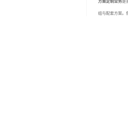
方案定制业务
是
组与配套方案。例
方案中，我们结
芯片代理贸易
则
键器件到生产备
或兼容性问题导
二、PAC/PL
为何选择瑞芯微平
1.
高性能与低功
7×24小时连续
2.
丰富的接口与