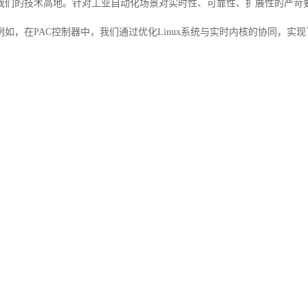
我们的技术高地。针对工业自动化场景对实时性、可靠性、扩展性的严苛
如，在PAC控制器中，我们通过优化Linux系统与实时内核的协同，实
合国产MCU与自研通信协议，帮助客户在降低成本的同时，保留甚至追赶
构成了供应链的坚实后盾。我们长期代理Microchip/Atmel触摸芯片、No
货的一站式采购服务。这种“方案+芯片”的双轮驱动模式，让我们能够更
致的延误。
C方案RK：以瑞芯微为核心的全栈能力
台作为PAC/PLC方案的核心？三大核心优势使其成为工业控制领域的理
耗的平衡
：瑞芯微SoC普遍采用先进的制程工艺，在提供强大算力的同时
运行的工业设备。
扩展性
：支持多路以太网、CAN、RS485、USB等工业总线接口，可轻