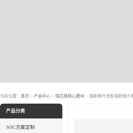
当前位置：
首页
>
产品中心
>
瑞芯微核心模块
> 瑞新微开发板瑞新微方案RK356
产品分类
SOC方案定制