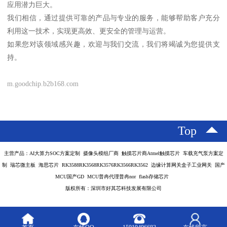
应用潜力巨大。
我们相信，通过提供可靠的产品与专业的服务，能够帮助客户充分
利用这一技术，实现更高效、更安全的管理与运营。
如果您对该领域感兴趣，欢迎与我们交流，我们将竭诚为您提供支
持。
m.goodchip.b2b168.com
Top
主营产品：AI大算力SOC方案定制 摄像头模组厂商 触摸芯片商Atmel触摸芯片 车载充气泵方案定
制 瑞芯微主板 海思芯片 RK3588RK3568RK3576RK3566RK3562 边缘计算网关盒子工业网关 国产
MCU国产GD MCU普冉代理普冉nor flash存储芯片
版权所有：深圳市好其芯科技发展有限公司