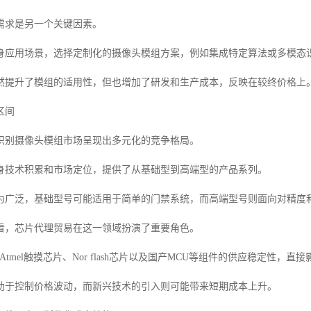
需求是另一个关键因素。
身应用场景，选择定制化的摄像头模组方案，例如集成特定算法或多模态
然提升了模组的适用性，但也增加了研发和生产成本，反映在较终价格上
区间
识别摄像头模组市场呈现出多元化的竞争格局。
身技术积累和市场定位，提供了从基础型到高端型的产品系列。
为广泛，基础型号可能适用于简单的门禁系统，而高端型号则面向对精度
看，芯片代理贸易在这一领域扮演了重要角色。
hip/Atmel触摸芯片、Nor flash芯片以及国产MCU等组件的供应稳定
助于控制价格波动，而新兴技术的引入则可能带来短期成本上升。