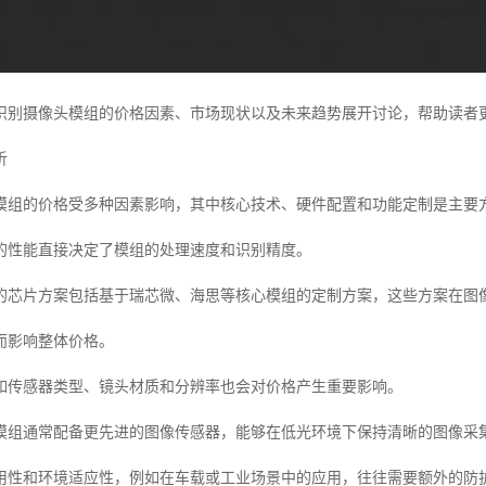
识别摄像头模组的价格因素、市场现状以及未来趋势展开讨论，帮助读者
析
模组的价格受多种因素影响，其中核心技术、硬件配置和功能定制是主要
的性能直接决定了模组的处理速度和识别精度。
的芯片方案包括基于瑞芯微、海思等核心模组的定制方案，这些方案在图
而影响整体价格。
如传感器类型、镜头材质和分辨率也会对价格产生重要影响。
模组通常配备更先进的图像传感器，能够在低光环境下保持清晰的图像采
用性和环境适应性，例如在车载或工业场景中的应用，往往需要额外的防