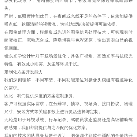
剧变化场景下，清晰捕捉画面细节，有效避免图像过曝或暗部缺
失。
同时，低照度性能优异，在夜间或光线不足的条件下，依然能提供
噪点低、轮廓清晰的视频流，为辅助驾驶决策提供可靠依据。
在图像处理方面，模组集成先进的图像信号处理技术，可实现实时
畸变校正、宽动态合成、降噪增强与色彩还原，输出真实自然的视
觉画面。
镜头光学设计针对车载场景优化，具备广视角、高透光率与抗眩光
特性，有效减少雨雾、灰尘等环境干扰。
定制化方案开发能力
我们深刻理解，不同车型、不同功能定位对摄像头模组有着差异化
的需求。
因此，我们提供深度的方案定制服务。
客户可根据实际需求，在分辨率、帧率、视场角、接口协议、物理
尺寸、安装方式等关键参数上进行灵活选择与定制。
无论是用于环视系统、行车记录、驾驶员状态监测还是高级辅助驾
驶感知，我们都能提供与之匹配的优化方案。
我们的技术团队具备从硬件设计、图像调优到软件适配的全链路开