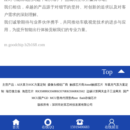
我们相信，卓越的产品源于对细节的坚持、对创新的追求以及对客
户需求的深刻理解。
我们诚挚期待与业界伙伴携手，共同推动车载视觉技术的进步与应
用，为提升智能出行体验贡献我们的专业力量。
m.goodchip.b2b168.com
Top
主营产品：AI大算力SOC方案定制 摄像头模组厂商 触摸芯片商Atmel触摸芯片 车载充气泵方案定
制 瑞芯微主板 海思芯片 RK3588RK3568RK3576RK3566RK3562 边缘计算网关盒子工业网关 国产
MCU国产GD MCU普冉代理普冉nor flash存储芯片
版权所有：深圳市好其芯科技发展有限公司
首页
在线QQ
15919496683
在线留言