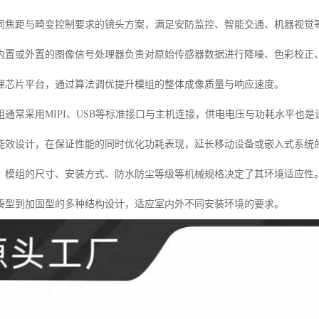
同焦距与畸变控制要求的镜头方案，满足安防监控、智能交通、机器视觉
内置或外置的图像信号处理器负责对原始传感器数据进行降噪、色彩校正
理芯片平台，通过算法调优提升模组的整体成像质量与响应速度。
组通常采用MIPI、USB等标准接口与主机连接，供电电压与功耗水平也
能效设计，在保证性能的同时优化功耗表现，延长移动设备或嵌入式系统
：模组的尺寸、安装方式、防水防尘等级等机械规格决定了其环境适应性
凑型到加固型的多种结构设计，适应室内外不同安装环境的要求。