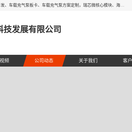
AI大算力SOC方案定制、标清高清摄像头模组、摄像头定制开发、车载充气泵板卡、车载充气泵方案定制，瑞芯微核心模块、海思核心模块、AI网关、边缘网关、边缘盒子、工控机、工业网关，Atmel触摸芯片、MCU、nor flash
科技发展有限公司
视频
公司动态
关于我们
客