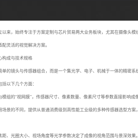
年成立以来，始终专注于方案定制与芯片贸易两大业务板块，尤其在摄像头
适配灵活的视觉解决方案。
心构成与技术规格
简单的镜头与传感器组合，而是一个集光学、电子、机械于一体的精密系
包括以下几个方面：
为模组的“视网膜”，传感器尺寸、像素数量、像素尺寸等参数直接影响成
用场景的不同，提供从普通消费级到高性能工业级的多种传感器选型方案
焦距、光圈大小、视场角度等光学参数决定了成像的视角范围与景深效果