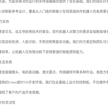
资源，为复杂算法的运行和多传感器融合提供了坚实基础。我们的团队针
人控制板参考设计，覆盖从入门级的智能小车到高端协作机器人的各类需
算力支持
语音交互、自主导航等技术的普及，现代机器人对算力的需求呈指数级增
实现目标检测、人脸识别、手势控制等复杂功能。我们的方案定制团队可
署效率，让机器人在有限功耗下获得更强的智能感知能力。
与生态系统
连接摄像头、电机驱动器、激光雷达、传感器阵列等多种外设。海思方案提供了包括
成熟的Linux或RTOS开发环境。我们在此基础上设计的控制板，不仅硬
缩短了客户的产品开发周期。
设计的灵活性