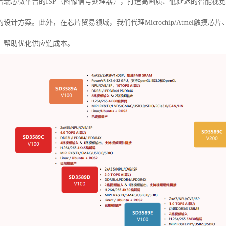
合瑞芯微平台的ISP（图像信号处理器），打造高画质、低延迟的智能视
计方案。此外，在芯片贸易领域，我们代理Microchip/Atmel触摸芯片、
，帮助优化供应链成本。