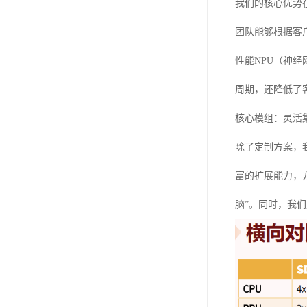
我们的核心优势
团队能够根据客
性能NPU（神
周期，还降低了
核心模组：灵活
除了定制方案，
富的扩展能力，
脑”。同时，我