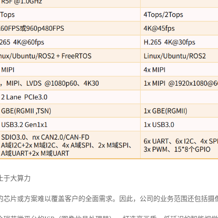
止于大算力
的芯片或方案难以覆盖客户的全面需求。因此，公司的业务范围还包括摄