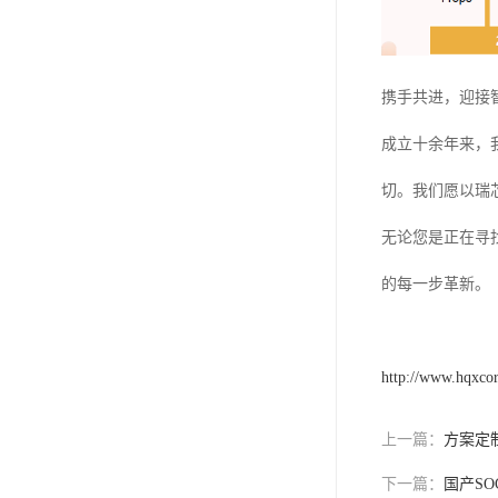
携手共进，迎接
成立十余年来，
切。我们愿以瑞
无论您是正在寻
的每一步革新。
http://www.hqxco
上一篇：
方案定制
下一篇：
国产S