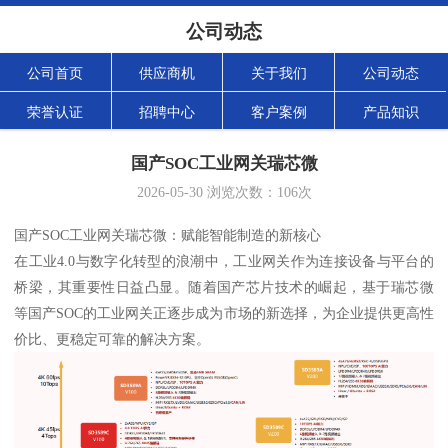
公司动态
公司首页
供应商机
关于我们
公司动态
荣誉认证
招聘中心
客户案例
产品知识
国产SOC工业网关瑞芯微
2026-05-30
浏览次数：
106
次
国产SOC工业网关瑞芯微：赋能智能制造的新核心
在工业4.0与数字化转型的浪潮中，工业网关作为连接设备与平台的
桥梁，其重要性日益凸显。随着国产芯片技术的崛起，基于瑞芯微
等国产SOC的工业网关正逐步成为市场的新选择，为企业提供更高性
价比、更稳定可靠的解决方案。