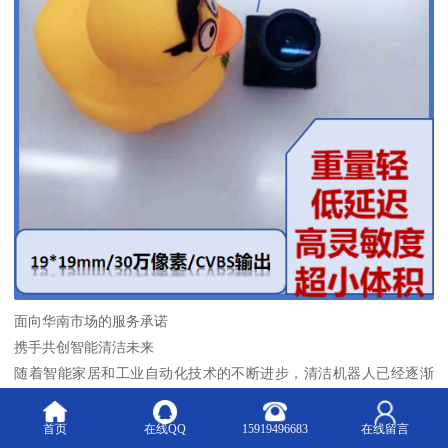
面向华南市场的服务承诺
携手共创智能清洁未来
随着智能家居和工业自动化技术的不断进步，清洁机器人已经逐渐
走进千家万户和各类商业场所，成为现代生活中不可或缺的智能设
备。在清洁机器人的众多核心组件中，相机模块扮演着至关重要的
首页
在线QQ
15919496683
在线留言