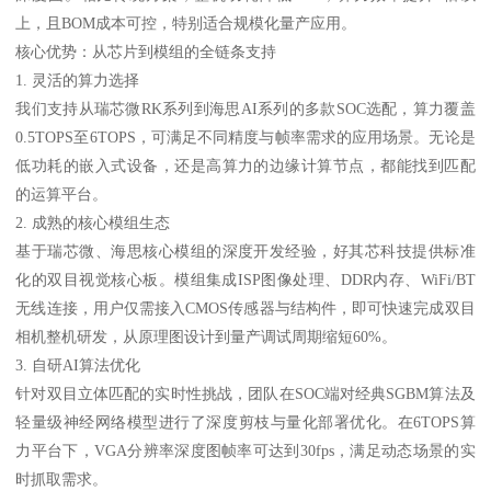
上，且BOM成本可控，特别适合规模化量产应用。
核心优势：从芯片到模组的全链条支持
1. 灵活的算力选择
我们支持从瑞芯微RK系列到海思AI系列的多款SOC选配，算力覆盖
0.5TOPS至6TOPS，可满足不同精度与帧率需求的应用场景。无论是
低功耗的嵌入式设备，还是高算力的边缘计算节点，都能找到匹配
的运算平台。
2. 成熟的核心模组生态
基于瑞芯微、海思核心模组的深度开发经验，好其芯科技提供标准
化的双目视觉核心板。模组集成ISP图像处理、DDR内存、WiFi/BT
无线连接，用户仅需接入CMOS传感器与结构件，即可快速完成双目
相机整机研发，从原理图设计到量产调试周期缩短60%。
3. 自研AI算法优化
针对双目立体匹配的实时性挑战，团队在SOC端对经典SGBM算法及
轻量级神经网络模型进行了深度剪枝与量化部署优化。在6TOPS算
力平台下，VGA分辨率深度图帧率可达到30fps，满足动态场景的实
时抓取需求。