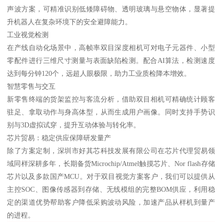
声波方案，可精准识别低矮障碍物、透明玻璃与悬空物体，显著提
升机器人在复杂环境下的安全避障能力。
工业视觉检测
在产线自动化场景中，高帧率双目深度相机可对电子元器件、小型
零配件进行三维尺寸测量与表面缺陷检测。配合AI算法，检测速度
达到每分钟120个，远超人眼极限，助力工业质检降本增效。
智慧零售与交互
新零售终端的货架监控与客流分析，借助双目相机可精确统计顾客
驻足、拿取动作与身高体型，从而生成用户画像。同时支持手势识
别与3D虚拟试穿，提升互动体验与转化率。
芯片贸易：稳定供应保障研发量产
除了方案定制，深圳市好其芯科技发展有限公司在芯片代理贸易领
域同样深耕多年，长期备货Microchip/Atmel触摸芯片、Nor flash存储
芯片以及多款国产MCU。对于双目视觉方案客户，我们可以提供从
主控SOC、图像传感器到存储、无线模组的完整BOM供应，利用稳
定的渠道优势帮助客户降低采购波动风险，加速产品从样机到量产
的进程。