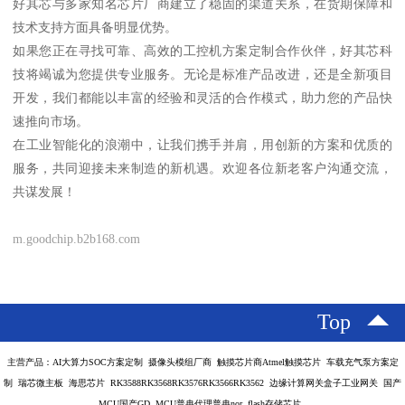
好其芯与多家知名芯片厂商建立了稳固的渠道关系，在货期保障和
技术支持方面具备明显优势。
如果您正在寻找可靠、高效的工控机方案定制合作伙伴，好其芯科
技将竭诚为您提供专业服务。无论是标准产品改进，还是全新项目
开发，我们都能以丰富的经验和灵活的合作模式，助力您的产品快
速推向市场。
在工业智能化的浪潮中，让我们携手并肩，用创新的方案和优质的
服务，共同迎接未来制造的新机遇。欢迎各位新老客户沟通交流，
共谋发展！
m.goodchip.b2b168.com
Top
主营产品：AI大算力SOC方案定制 摄像头模组厂商 触摸芯片商Atmel触摸芯片 车载充气泵方案定
制 瑞芯微主板 海思芯片 RK3588RK3568RK3576RK3566RK3562 边缘计算网关盒子工业网关 国产
MCU国产GD MCU普冉代理普冉nor flash存储芯片