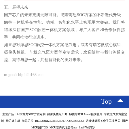
五、展望未来
国产芯片的未来充满无限可能。随着海思SOC方案的不断迭代升级，
触控一体机将在性能、功耗、智能化水平上实现更大突破。我们将
继续深耕国产SOC触控一体机方案领域，与广大客户和合作伙伴携
手，共同推动行业进步。
如果您对海思SOC触控一体机方案感兴趣，或者有瑞芯微核心模组、
摄像头模组、车载充气泵方案等定制需求，欢迎随时与我们沟通交
流。期待与您一起，共创智能化的美好未来。
m.goodchip.b2b168.com
Top
主营产品：AI大算力SOC方案定制 摄像头模组厂商 触摸芯片商Atmel触摸芯片 车载充气泵方案定
制 瑞芯微主板 海思芯片 RK3588RK3568RK3576RK3566RK3562 边缘计算网关盒子工业网关 国产
MCU国产GD MCU普冉代理普冉nor flash存储芯片