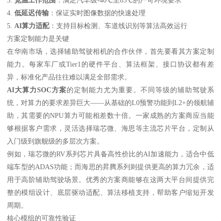
4.
低延迟传输
：保证实时图像数据的快速处理
5.
AI算力适配
：支持目标检测、车道线识别等算法高效运行
方案定制能力是关键
在华南市场，选择辅助驾驶相机的合作伙伴，首先要看其方案定制
能力。每家车厂或Tier1的硬件平台、算法框架、接口协议都有差
异，标准化产品往往难以满足全部需求。
AI大算力SOC方案
的定制能力尤为重要。不同等级的辅助驾驶系
统，对算力的要求差异巨大——从基础的L0预警功能到L2+的领航辅
助，其需要的NPU算力可能相差数十倍。一家成熟的方案商应当能
够根据客户需求，灵活选择瑞芯微、海思等主流芯片平台，定制从
入门级到旗舰级的多层次方案。
例如，瑞芯微的RV系列芯片具备高性价比的AI加速能力，适合中低
端车型的ADAS功能；而海思的昇腾系列则提供更高的算力冗余，适
用于高阶辅助驾驶场景。优秀的方案商能够在这两大平台间提供完
整的模组设计、底层驱动适配、算法移植支持，帮助客户缩短开发
周期。
核心模组的可靠性验证