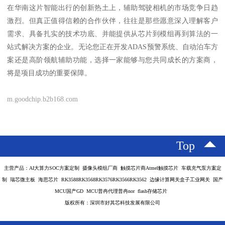
在华南这片智能出行的创新热土上，辅助驾驶相机的市场竞争日趋
激烈。但真正值得信赖的合作伙伴，往往是那些愿意深入理解客户
需求、具备扎实的技术功底、并能提供从芯片到模组再到算法的一
站式解决方案的企业。无论您正在开发ADAS预警系统、自动泊车方
案还是高阶领航辅助功能，选择一家能够与您共同成长的方案商，
将是项目成功的重要保障。
m.goodchip.b2b168.com
Top
主营产品：AI大算力SOC方案定制 摄像头模组厂商 触摸芯片商Atmel触摸芯片 车载充气泵方案定
制 瑞芯微主板 海思芯片 RK3588RK3568RK3576RK3566RK3562 边缘计算网关盒子工业网关 国产
MCU国产GD MCU普冉代理普冉nor flash存储芯片
版权所有：深圳市好其芯科技发展有限公司