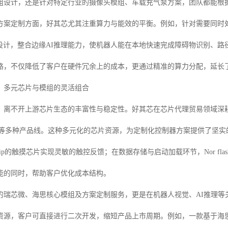
组设计，还是针对特定行业的摄像头模组、车载充气泵方案，团队都能根
OC方案定制方面，好其芯尤其注重算力与能效的平衡。例如，针对需要同
C设计，整合边缘AI推理能力，使机器人能在本地快速完成障碍物识别、
路，不仅降低了客户在硬件冗余上的成本，更通过精准的算力分配，延长
：多元芯片与模组的灵活组合
不开上游芯片生态的丰富性与稳定性。好其芯在芯片代理贸易领域深耕多年，代理包括
U等多种产品线。这种多元化的芯片资源，为定制化控制器方案提供了坚
ochip的触摸芯片实现灵敏的触控反馈；在数据存储与启动加载环节，Nor f
能的同时，帮助客户优化成本结构。
的瑞芯微、海思核心模组及方案定制服务，更是在机器人视觉、AI推理等
资源，客户可直接进行二次开发，缩短产品上市周期。例如，一款基于海