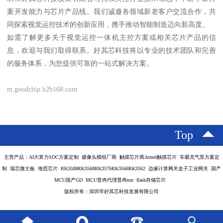
案开发能力与芯片产品线。我们诚邀各领域新老客户交流合作，共
同探索视觉运控技术的创新应用，携手推动智能制造迈向新高度。
如需了解更多关于视觉运控一体机主控方案或相关芯片产品的信
息，欢迎与我们取得联系。好其芯科技将以专业的技术团队和完善
的服务体系，为您提供可靠的一站式解决方案。
m.goodchip.b2b168.com
Top
主营产品：AI大算力SOC方案定制 摄像头模组厂商 触摸芯片商Atmel触摸芯片 车载充气泵方案定
制 瑞芯微主板 海思芯片 RK3588RK3568RK3576RK3566RK3562 边缘计算网关盒子工业网关 国产
MCU国产GD MCU普冉代理普冉nor flash存储芯片
版权所有：深圳市好其芯科技发展有限公司