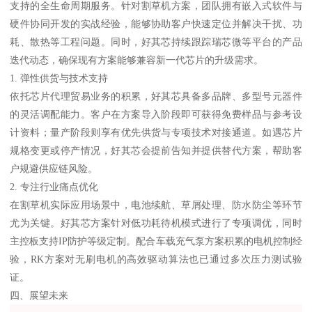
支持的全生命周期服务。针对割草机方案，团队拥有嵌入式软件与
硬件协同开发的实战经验，能够协助客户快速定位并解决干扰、功
耗、散热等工程问题。同时，好其芯持续跟踪瑞芯微等平台的产品
迭代动态，确保现有方案能够兼容新一代芯片的升级需求。
1. 弹性供货与技术支持
依托芯片代理贸易业务的积累，好其芯具备多品牌、多型号元器件
的灵活调配能力。客户在方案导入阶段即可获得免费样品与参考设
计资料；量产阶段则享有优先供货与专项技术对接通道。如遇芯片
规格变更或停产情况，好其芯会提前告知并提供替代方案，帮助客
户规避供应链风险。
2. 专注行业痛点优化
在割草机实际应用场景中，电池续航、草屑处理、防水防尘等环节
尤为关键。好其芯方案针对低功耗待机模式进行了专项调优，同时
主控板支持IP防护等级定制。配合车载充气泵方案积累的电机控制经
验，RK方案对无刷电机的高效驱动算法也已通过多次压力测试验
证。
四、展望未来