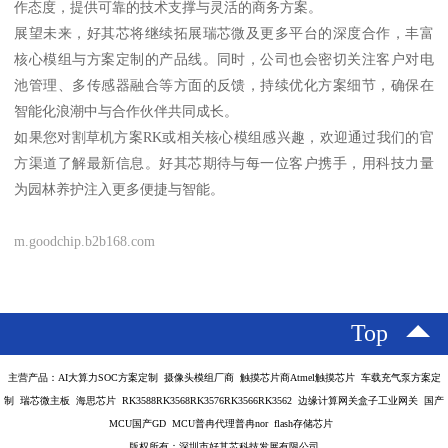
作态度，提供可靠的技术支撑与灵活的商务方案。
展望未来，好其芯将继续拓展瑞芯微及更多平台的深度合作，丰富
核心模组与方案定制的产品线。同时，公司也会密切关注客户对电
池管理、多传感器融合等方面的反馈，持续优化方案细节，确保在
智能化浪潮中与合作伙伴共同成长。
如果您对割草机方案RK或相关核心模组感兴趣，欢迎通过我们的官
方渠道了解最新信息。好其芯期待与每一位客户携手，用科技力量
为园林养护注入更多便捷与智能。
m.goodchip.b2b168.com
Top
主营产品：AI大算力SOC方案定制 摄像头模组厂商 触摸芯片商Atmel触摸芯片 车载充气泵方案定
制 瑞芯微主板 海思芯片 RK3588RK3568RK3576RK3566RK3562 边缘计算网关盒子工业网关 国产
MCU国产GD MCU普冉代理普冉nor flash存储芯片
版权所有：深圳市好其芯科技发展有限公司