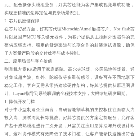
元。配合摄像头模组业务，好其芯还能为客户集成视觉导航功能，
实现更精准的边界定位与复杂场景识别。
2. 芯片供应链保障
在芯片贸易方面，好其芯代理Microchip/Atmel触摸芯片、Nor flash芯
片以及国产MCU等关键元器件，为客户提供从主控到外围器件的完
整供应链支持。稳定的货源渠道与长期合作的封装测试资源，确保
了方案量产阶段的交付效率与成本控制。
二、应用场景与客户价值
割草机方案RK适用于家庭庭院、高尔夫球场、公园绿地等场景。通
过集成超声波、红外、陀螺仪等多重传感器，设备可在不同地形下
稳定工作。客户无需从零搭建软硬件架构，好其芯提供从原理图设
计、Layout指导到系统联调的全程技术支持，大幅缩短研发周期。
1. 降低开发门槛
对于中小型制造企业而言，自研智能割草机的主控板往往面临人力
投入高、测试周期长等挑战。好其芯提供的方案定制服务，允许客
户基于成熟模组进行二次开发，只需关注应用层算法与外观设计即
可。这种协作模式有效降低了技术门槛，让客户能够快速推出符合