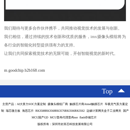
我们期待与更多合作伙伴携手，共同推动视觉技术的发展与创新。
我们相信，通过持续的技术创新和优质的服务，imx摄像头模组将为
各行业的智能化转型提供强有力的支持。
让我们共同探索视觉技术的无限可能，开创智能视觉的新时代。
m.goodchip.b2b168.com
Top
主营产品：AI大算力SOC方案定制 摄像头模组厂商 触摸芯片商Atmel触摸芯片 车载充气泵方案定
制 瑞芯微主板 海思芯片 RK3588RK3568RK3576RK3566RK3562 边缘计算网关盒子工业网关 国产
MCU国产GD MCU普冉代理普冉nor flash存储芯片
版权所有：深圳市好其芯科技发展有限公司