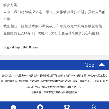
解决方案。
未来，我们将继续深耕这一领域，为推动行业技术进步贡献自己的
力量。
我们相信，随着技术的不断突破，车载无线充气泵将会以更智能、
更便捷的姿态服务于广大用户，为行车生活带来更多安心与便利。
m.goodchip.b2b168.com
Top
主营产品：AI大算力SOC方案定制 摄像头模组厂商 触摸芯片商Atmel触摸芯片 车载充气泵方案定
制 瑞芯微主板 海思芯片 RK3588RK3568RK3576RK3566RK3562 边缘计算网关盒子工业网关 国产
MCU国产GD MCU普冉代理普冉nor flash存储芯片
版权所有：深圳市好其芯科技发展有限公司