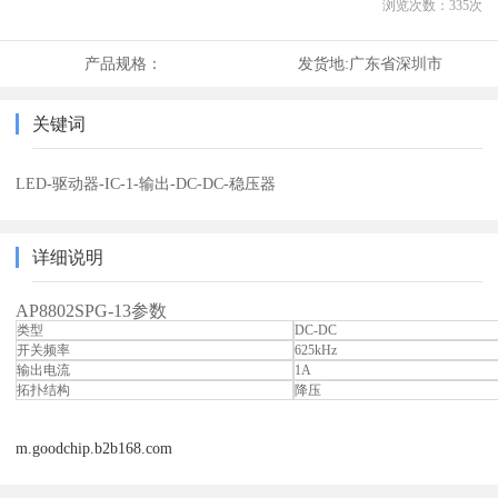
浏览次数：
335
次
产品规格：
发货地:
广东省深圳市
关键词
LED-驱动器-IC-1-输出-DC-DC-稳压器
详细说明
AP8802SPG-13参数
类型
DC-DC
开关频率
625kHz
输出电流
1A
拓扑结构
降压
m.goodchip.b2b168.com