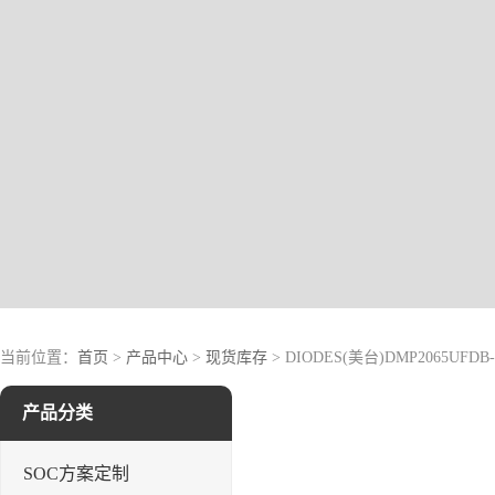
当前位置：
首页
>
产品中心
>
现货库存
> DIODES(美台)DMP2065UFDB-
产品分类
SOC方案定制