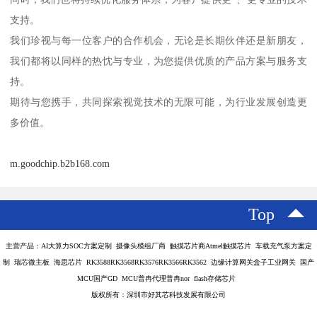
支持。
我们珍视与每一位客户的合作机会，无论是长期伙伴还是新朋友，
我们都将以同样的热忱与专业，为您提供优质的产品方案与服务支
持。
期待与您携手，共同探索视觉技术的无限可能，为行业发展创造更
多价值。
m.goodchip.b2b168.com
Top
主营产品：AI大算力SOC方案定制 摄像头模组厂商 触摸芯片商Atmel触摸芯片 车载充气泵方案定
制 瑞芯微主板 海思芯片 RK3588RK3568RK3576RK3566RK3562 边缘计算网关盒子工业网关 国产
MCU国产GD MCU普冉代理普冉nor flash存储芯片
版权所有：深圳市好其芯科技发展有限公司