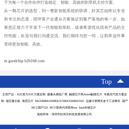
于为每一个合作伙伴打造稳定、智能、高效的割草机主控方案。
从一颗芯片的选型，到一整套智能系统的联调，好其芯始终以专业
和专注的态度，陪伴客户走通从方案验证到量产落地的每一步。如
果您正致力于开发下一代智能割草机，或者希望优化现有产品的主
控性能，欢迎与我们沟通交流。我们期待与您一同，让割草这件事
变得更加智能、高效。
m.goodchip.b2b168.com
Top
主营产品：AI大算力SOC方案定制 摄像头模组厂商 触摸芯片商Atmel触摸芯片 车载充气泵方案定
制 瑞芯微主板 海思芯片 RK3588RK3568RK3576RK3566RK3562 边缘计算网关盒子工业网关 国产
MCU国产GD MCU普冉代理普冉nor flash存储芯片
版权所有：深圳市好其芯科技发展有限公司