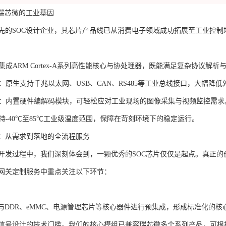
：瑞芯微的工业基因
先的SOC设计企业，其芯片产品线已从消费电子领域成功拓展至工业控制
集成ARM Cortex-A系列高性能核心与协处理器，既能满足复杂协议
：原生支持千兆以太网、USB、CAN、RS485等工业总线接口，大幅降
：内置硬件编解码模块，可轻松应对工业现场的图像采集与视频监控需求
持-40℃至85℃工业级温度范围，保障在苛刻环境下的稳定运行。
：从需求到落地的全流程服务
开发过程中，我们深刻体会到，一颗优秀的SOC芯片仅仅是起点。真正
网关定制服务中重点关注以下环节：
C与DDR、eMMC、电源管理芯片等核心器件进行预集成，形成标准化的
信号设计的技术门槛。我们的核心模组已兼容瑞芯微多个系列产品，可根