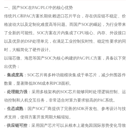
一、国产SOC在PAC/PLC中的核心优势
传统PLC和PAC方案长期依赖进口芯片平台，存在供应链不稳定、价
格波动大以及定制化难度高等问题。而国产SOC的崛起，为行业带来
了全新的可能性。SOC方案在片内集成了CPU核心、内存、外设接口
以及优异的DSP处理单元，在满足工业控制实时性、稳定性要求的同
时，大幅简化了硬件设计。
以瑞芯微、海思等国产SOC为核心构建的PAC/PLC方案，具备以下突
出优势：
-
集成度高
：SOC芯片将多种功能模块集成于单芯片，减少外围器件
数量，显著降低BOM成本和PCB面积。
-
处理能力强
：采用多核架构的SOC芯片能够同时处理逻辑控制、运
动控制和人机交互任务，非常适合对算力要求较高的PAC系统。
-
生态成熟
：国产SOC厂商提供了完善的SDK开发包、参考设计与技
术支持，使得方案开发周期大幅缩短。
-
供应链可控
：采用国产芯片可以从根本上避免因国际形势变化导致