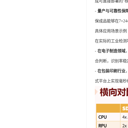
成可直接部署的“
-
量产与可靠性保
保成品能够在7×2
具体应用场景示例
在实际的工业检测
-
在电子制造领域
合判断，识别率稳定
-
在包装印刷行业
式平台上实现毫秒