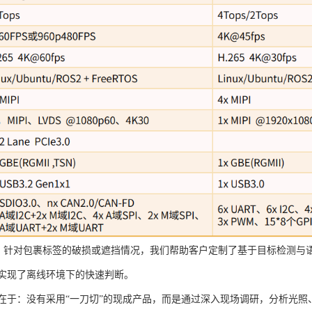
，针对包裹标签的破损或遮挡情况，我们帮助客户定制了基于目标检测与语
实现了离线环境下的快速判断。
在于：没有采用“一刀切”的现成产品，而是通过深入现场调研，分析光