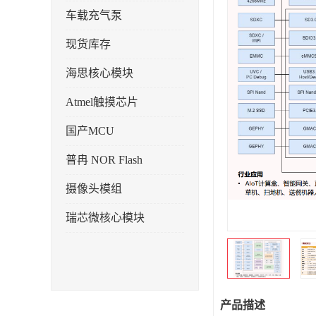
车载充气泵
现货库存
海思核心模块
Atmel触摸芯片
国产MCU
普冉 NOR Flash
摄像头模组
瑞芯微核心模块
产品描述