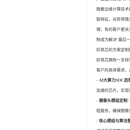
随着边缘计算技术
取特征，对异常情
理；有的客户更关
制成为解决“最后
好其芯的方案定制
好其芯拥有一支经
客户的具体需求，
-
AI大算力SOC
加速的芯片，实现
-
摄像头模组定制
程服务，确保图像
-
核心模组与算法