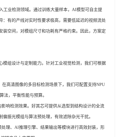
入工业检测领域。通过训练大量样本，AI模型可自主提
异：有的产线对实时性要求极高，需要低延迟的视频流处
安装空间，对模组尺寸和功耗有严格约束。因此，方案定
心模组设计与定制能力。针对工业视觉检测，我们可根据
在高清图像的多目标检测场景下，我们可配置支持NPU
化算法，平衡性能与预算。
均影响检测效果。好其芯可提供从选型到结构设计的全流
制偏振光模组与算法预处理，有效滤除杂光干扰。
处理、AI推理引擎、结果输出等模块进行高效封装，形