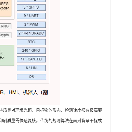
这些场景对环境光照、目标物体形态、检测速度都有极高要
印刷质量需快速复核。传统的规则算法在面对背景干扰或