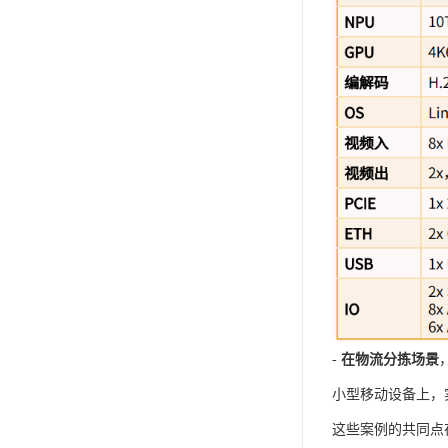
-
在物流分拣场景
小型移动设备上，
这些案例的共同点