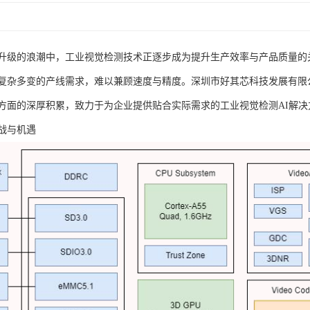
升级的浪潮中，工业视觉检测技术正逐步成为提升生产效率与产品质量的
复杂多变的产线需求，难以兼顾速度与精度。深圳市好其芯科技发展有限公
方面的深厚积累，致力于为企业提供贴合实际需求的工业视觉检测AI解
战与机遇