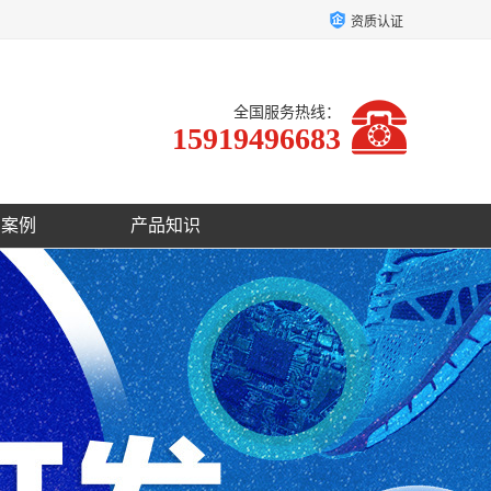
资质认证
全国服务热线：
15919496683
户案例
产品知识