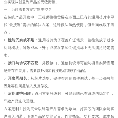
业实现从创意到产品的无缝衔接。
一、为何需要方案定制主控？
在传统产品开发中，工程师往往需要在市面上已有的通用芯片中寻
找“最接近”需求的解决方案。这种做法虽然便捷，但常面临以下痛
点：
1.
性能冗余或不足
：通用芯片为了覆盖广泛场景，往往集成了过多
功能模块，导致成本上升；或者在某些关键指标上无法满足特定需
求。
2.
接口与协议不匹配
：外设接口、通信协议等可能与项目实际应用
场景存在差异，需要额外增加转接电路或软件适配。
3.
开发周期长
：从芯片选型、硬件布局到固件调试，每一步都可能
因兼容性问题陷入反复修改。
4.
后期维护困难
：通用方案升级时，可能影响已有系统的稳定性，
导致产品迭代受限。
方案定制主控则完全以终端产品需求为导向。好其芯的团队会与客
户深入沟通，明确产品的功能定义、性能指标、功耗要求、成本预