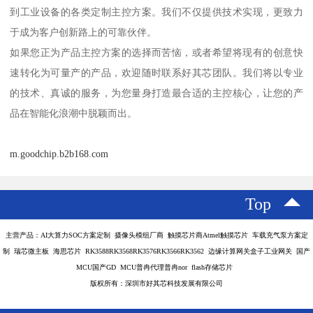
到工业设备的各类定制主控方案。我们不仅提供技术实现，更致力
于成为客户创新路上的可靠伙伴。
如果您正为产品主控方案的选择而苦恼，或者希望将现有的创意快
速转化为可量产的产品，欢迎随时联系好其芯团队。我们将以专业
的技术、真诚的服务，为您量身打造最合适的主控核心，让您的产
品在智能化浪潮中脱颖而出。
m.goodchip.b2b168.com
Top
主营产品：AI大算力SOC方案定制 摄像头模组厂商 触摸芯片商Atmel触摸芯片 车载充气泵方案定
制 瑞芯微主板 海思芯片 RK3588RK3568RK3576RK3566RK3562 边缘计算网关盒子工业网关 国产
MCU国产GD MCU普冉代理普冉nor flash存储芯片
版权所有：深圳市好其芯科技发展有限公司