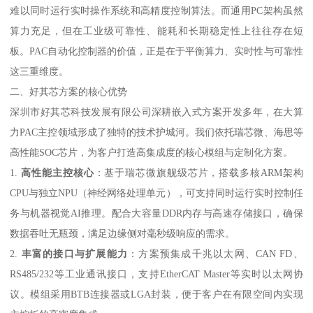
难以同时运行实时操作系统和高精度控制算法。而通用PC架构虽然
算力充足，但在工业级可靠性、能耗和长期稳定性上往往存在短
板。PAC自动化控制器的价值，正是在于平衡算力、实时性与可靠性
这三重维度。
二、好其芯方案的核心优势
深圳市好其芯科技发展有限公司深耕嵌入式方案开发多年，在大算
力PAC主控领域形成了独特的技术护城河。我们依托瑞芯微、海思等
高性能SOC芯片，为客户打造高集成度的核心模组与定制化方案。
1.
高性能主控核心
：基于瑞芯微旗舰级芯片，搭载多核ARM架构
CPU与独立NPU（神经网络处理单元），可支持同时运行实时控制任
务与机器视觉AI推理。配合大容量DDR内存与高速存储接口，确保
数据吞吐无瓶颈，满足边缘侧对毫秒级响应的需求。
2.
丰富的接口与扩展能力
：方案预集成千兆以太网、CAN FD、
RS485/232等工业通讯接口，支持EtherCAT Master等实时以太网协
议。模组采用BTB连接器或LGA封装，便于客户在有限空间内实现