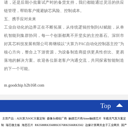
请，还是后期小批量试产时的备货支持，我们都能通过灵活的供应
链管理，帮助客户规避缺芯风险、控制成本。
五、携手应对未来
工业自动化的边界正在不断拓展，从传统逻辑控制到AI赋能，从单
机智能到集群协同，每一个创新都离不开坚实的主控基石。深圳市
好其芯科技发展有限公司将继续以“大算力PAC自动化控制器主控”为
核心方向，整合上下游资源，为设备制造商提供更具性价比、更易
落地的解决方案。欢迎各位新老客户沟通交流，共同探索智能制造
的下一个可能。
m.goodchip.b2b168.com
Top
主营产品：AI大算力SOC方案定制 摄像头模组厂商 触摸芯片商Atmel触摸芯片 车载充气泵方案定
制 瑞芯微主板 海思芯片 RK3588RK3568RK3576RK3566RK3562 边缘计算网关盒子工业网关 国产